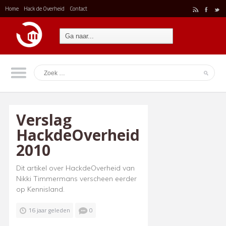
Home
Hack de Overheid
Contact
r
F
t
Verslag
HackdeOverheid
2010
Dit artikel over HackdeOverheid van
Nikki Timmermans verscheen eerder
op Kennisland.
16 jaar geleden
0