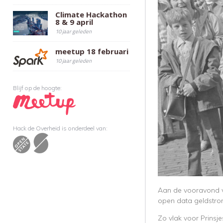
Climate Hackathon
8 & 9 april
10 jaar geleden
meetup 18 februari
10 jaar geleden
Blijf op de hoogte:
Hack de Overheid is onderdeel van:
Aan de vooravond va
open data geldstrom
Zo vlak voor Prinsj