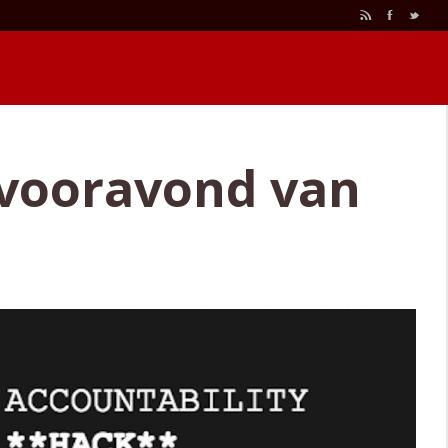
r
F
t
 vooravond van