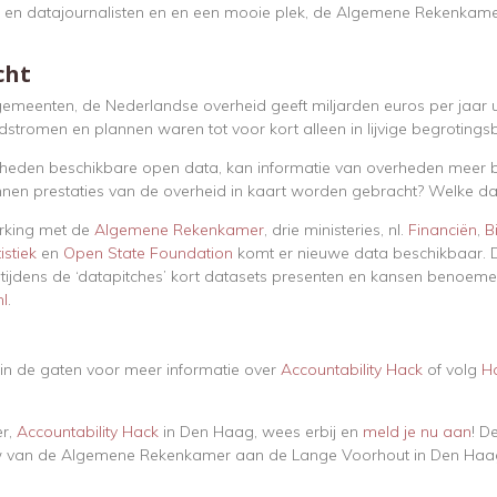
n en datajournalisten en en een mooie plek, de Algemene Rekenkame
cht
 gemeenten, de Nederlandse overheid geeft miljarden euros per jaar u
ldstromen en plannen waren tot voor kort alleen in lijvige begrotings
heden beschikbare open data, kan informatie van overheden meer bru
nen prestaties van de overheid in kaart worden gebracht? Welke dat
rking met de
Algemene Rekenkamer
, drie ministeries, nl.
Financiën
,
B
istiek
en
Open State Foundation
komt er nieuwe data beschikbaar. D
n tijdens de ‘datapitches’ kort datasets presenten en kansen benoe
nl
.
in de gaten voor meer informatie over
Accountability Hack
of volg
H
er,
Accountability Hack
in Den Haag, wees erbij en
meld je nu aan
! D
w van de Algemene Rekenkamer aan de Lange Voorhout in Den Haa