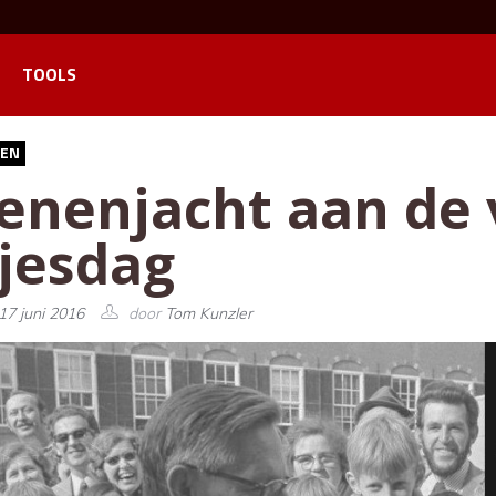
TOOLS
EN
oenenjacht aan de
sjesdag
17 juni 2016
door
Tom Kunzler