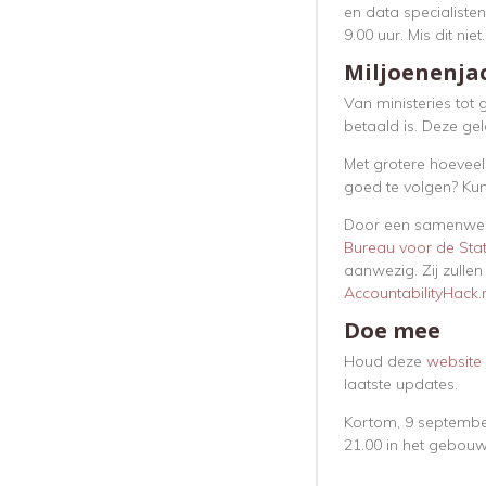
en data specialiste
9.00 uur. Mis dit niet.
Miljoenenja
Van ministeries tot
betaald is. Deze ge
Met grotere hoeveel
goed te volgen? Kun
Door een samenwe
Bureau voor de Stat
aanwezig. Zij zulle
AccountabilityHack.
Doe mee
Houd deze
website
laatste updates.
Kortom, 9 septemb
21.00 in het gebou