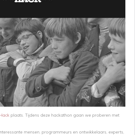
 Hack
plaats. Tijdens deze hackathon gaan we proberen met
 interessante mensen, programmeurs en ontwikkelaars, experts,