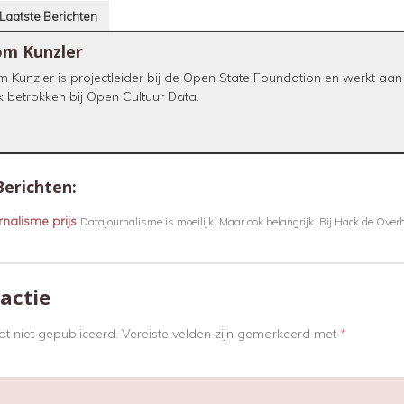
Laatste Berichten
m Kunzler
 Kunzler is projectleider bij de Open State Foundation en werkt aan
 betrokken bij Open Cultuur Data.
Berichten:
nalisme prijs
Datajournalisme is moeilijk. Maar ook belangrijk. Bij Hack de Overh
actie
t niet gepubliceerd.
Vereiste velden zijn gemarkeerd met
*