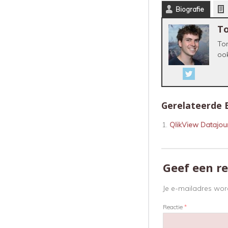
Biografie
To
Tom
ook
Gerelateerde 
QlikView Datajour
Geef een re
Je e-mailadres word
Reactie
*