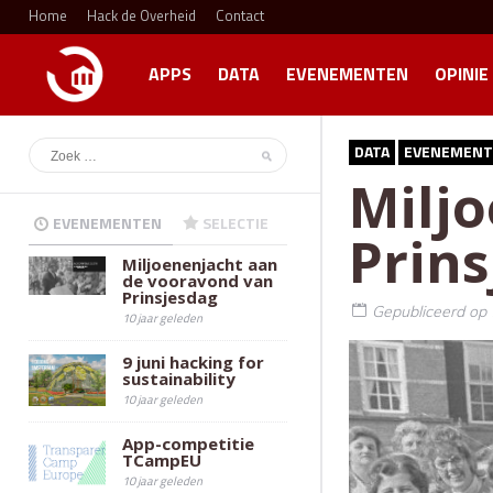
Home
Hack de Overheid
Contact
APPS
DATA
EVENEMENTEN
OPINIE
DATA
EVENEMENT
Milj
EVENEMENTEN
SELECTIE
Prin
Miljoenenjacht aan
de vooravond van
Prinsjesdag
Gepubliceerd op
10 jaar geleden
9 juni hacking for
sustainability
10 jaar geleden
App-competitie
TCampEU
10 jaar geleden