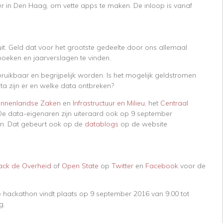
r in Den Haag, om vette apps te maken. De inloop is vanaf
it. Geld dat voor het grootste gedeelte door ons allemaal
boeken en jaarverslagen te vinden.
ikbaar en begrijpelijk worden. Is het mogelijk geldstromen
a zijn er en welke data ontbreken?
innenlandse Zaken
en
Infrastructuur en Milieu
, het
Centraal
e data-eigenaren zijn uiteraard ook op 9 september
men. Dat gebeurt ook op de
datablogs
op de website
ack de Overheid
of
Open State
op
Twitter
en
Facebook
voor de
e hackathon vindt plaats op 9 september 2016 van 9.00 tot
g.