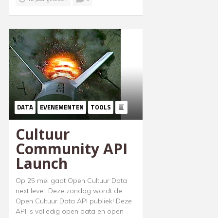
DATA
EVENEMENTEN
TOOLS
Cultuur
Community API
Launch
Op 25 mei gaat Open Cultuur Data
next level. Deze zondag wordt de
Open Cultuur Data API publiek! Deze
API is volledig open data en open