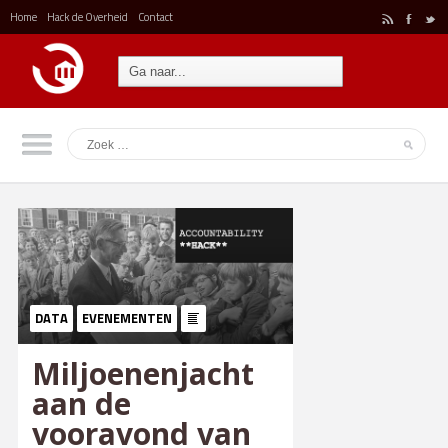
Home
Hack de Overheid
Contact
r
F
t
DATA
EVENEMENTEN
Miljoenenjacht
aan de
vooravond van