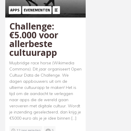
APPS
EVENEMENTEN
Challenge:
€5.000 voor
allerbeste
cultuurapp
Muybridge race horse (Wikimedia
Commons). Dit jaar organiseert Open
Cultuur Data de Challenge. We
dagen appbouwers uit om de
ultieme cultuurapp te maken! Het is
tijd om de aandacht te verleggen
naar apps die de wereld gaan
veroveren met digitale cultuur. Wordt
je inzending geselecteerd, dan krijg je
€5000 euro als je je idee binnen […]
12 jaar geleden
5