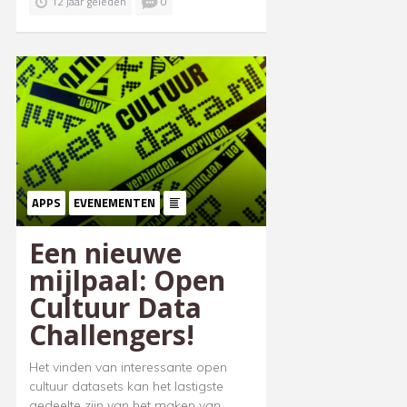
12 jaar geleden
0
APPS
EVENEMENTEN
Een nieuwe
mijlpaal: Open
Cultuur Data
Challengers!
Het vinden van interessante open
cultuur datasets kan het lastigste
gedeelte zijn van het maken van