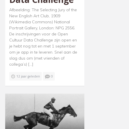
Afbeelding: The Selecting Jury of the
New English Art Club, 1909
(Wikimedia Commons) National
Portrait Gallery, London: NPG 2556.
De inschrijvingen voor de Open
Cultuur Data Challenge zijn open en
je hebt nog tot en met 1 september
om je app in te leveren. Snel aan de
slag dus om (met vrienden of
collega’s) […]
12 jaar geleden
0