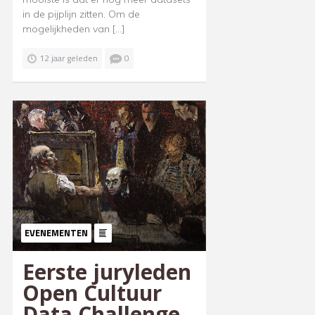
in de pijplijn zitten. Om de
mogelijkheden van […]
12 jaar geleden
0
EVENEMENTEN
Eerste juryleden
Open Cultuur
Data Challenge