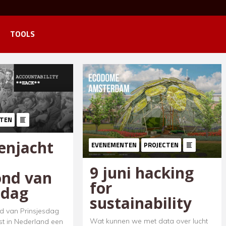
TOOLS
TEN
enjacht
EVENEMENTEN
PROJECTEN
9 juni hacking
ond van
for
sdag
sustainability
d van Prinsjesdag
Wat kunnen we met data over lucht
rst in Nederland een