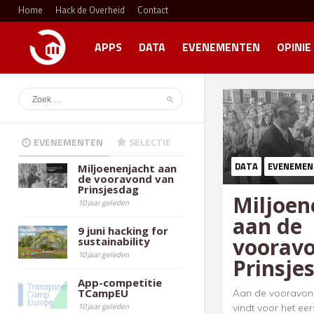
Home
Hack de Overheid
Contact
APPS
DATA
EVENEMENTEN
OPINIE
EVENEMENTEN
SELECTIE
DATA
EVENEMEN
Miljoenenjacht aan
de vooravond van
Prinsjesdag
Miljoen
10 jaar geleden
aan de
9 juni hacking for
voorav
sustainability
10 jaar geleden
Prinsje
App-competitie
TCampEU
Aan de vooravon
10 jaar geleden
vindt voor het ee