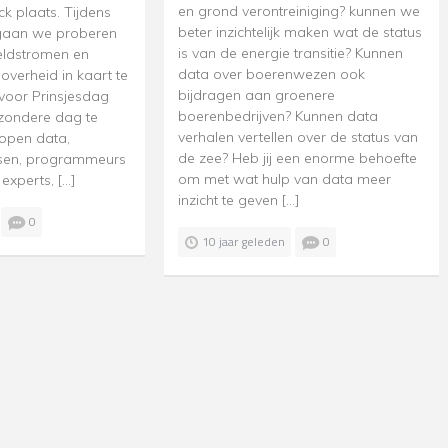
en grond verontreiniging? kunnen we
ck plaats. Tijdens
beter inzichtelijk maken wat de status
gaan we proberen
is van de energie transitie? Kunnen
eldstromen en
data over boerenwezen ook
overheid in kaart te
bijdragen aan groenere
voor Prinsjesdag
boerenbedrijven? Kunnen data
ijzondere dag te
verhalen vertellen over de status van
open data,
de zee? Heb jij een enorme behoefte
nsen, programmeurs
om met wat hulp van data meer
experts, […]
inzicht te geven […]
0
10 jaar geleden
0