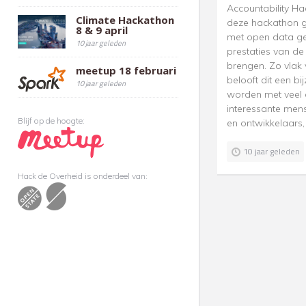
Accountability Ha
Climate Hackathon
deze hackathon 
8 & 9 april
met open data g
10 jaar geleden
prestaties van de 
brengen. Zo vlak 
meetup 18 februari
belooft dit een b
10 jaar geleden
worden met veel 
interessante me
Blijf op de hoogte:
en ontwikkelaars, 
10 jaar geleden
Hack de Overheid is onderdeel van: