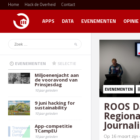
Home
Hack de Overheid
Contact
APPS
DATA
EVENEMENTEN
OPINIE
EVENEMENTEN
SELECTIE
Miljoenenjacht aan
de vooravond van
Prinsjesdag
EVENEMENTEN
10 jaar geleden
9 juni hacking for
ROOS D
sustainability
Regiona
10 jaar geleden
Journali
App-competitie
TCampEU
Op 16 maart zij
10 jaar geleden