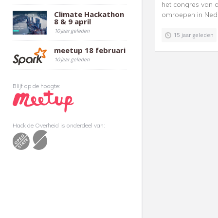
het congres van 
Climate Hackathon
omroepen in Ne
8 & 9 april
10 jaar geleden
15 jaar geleden
meetup 18 februari
10 jaar geleden
Blijf op de hoogte:
Hack de Overheid is onderdeel van: