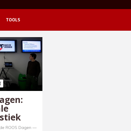
TOOLS
agen:
le
stiek
n de ROOS Dagen —