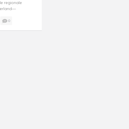
de regionale
derland—
0