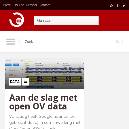
Home
Hack de Overheid
Contact
r
F
t
DATA
Aan de slag met
open OV data
Vandaag heeft Google naar buiten
gebracht dat zij in samenwerking met
OpenOV en 9292 actuele