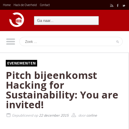
Home
Hack de Overheid
Contact
r
F
t
EVENEMENTEN
Pitch bijeenkomst
Hacking for
Sustainability: You are
invited!
Gepubliceerd op
22 december 2015
door
corline