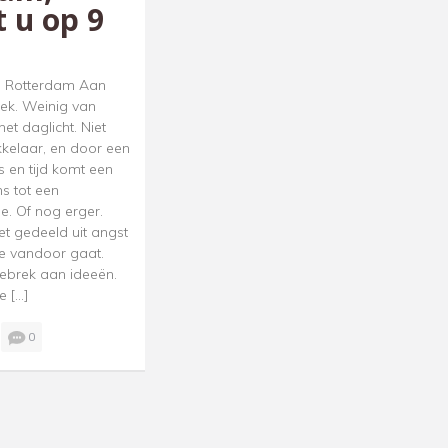
t u op 9
e Rotterdam Aan
ek. Weinig van
et daglicht. Niet
kkelaar, en door een
 en tijd komt een
ns tot een
e. Of nog erger.
t gedeeld uit angst
e vandoor gaat.
gebrek aan ideeën.
e […]
0