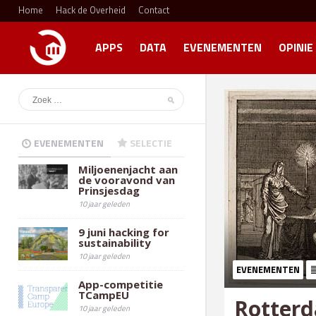
Home
Hack de Overheid
Contact
APPS
DATA
EVENEMENTEN
OPINIE
EVENEMENTEN
SELECTIE
Miljoenenjacht aan
de vooravond van
Prinsjesdag
10 jaar geleden
9 juni hacking for
sustainability
10 jaar geleden
EVENEMENTEN
App-competitie
TCampEU
Rotter
10 jaar geleden