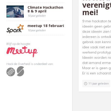
verenig
Climate Hackathon
mei!
8 & 9 april
10 jaar geleden
9 mei hackaton t
meetup 18 februari
ideeën geen gebr
10 jaar geleden
deze ideeën zien h
iedereen is ontwi
gebrek aan kennis
Blijf op de hoogte:
idee vaak niet ee
werkend prototyp
Ideeën worden nie
dat iemand erme
Hack de Overheid is onderdeel van:
Maar er is geen 
Er is een schaarst
11 jaar geleden