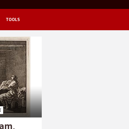
TOOLS
dam,