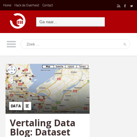
Home
Hack de Overheid
Contact
r
F
t
DATA
Vertaling Data
Blog: Dataset