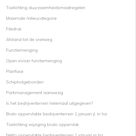
Toelichting duurzaamheidsmaatregelen
Maximale milieucategorie
Filedruk
Afstand tot de snelweg
Functiemenging
Open invoer functiemenging
Planfase
Schipholgebonden
Parkmanagement aanwezig
Is het bedrijventerrein helemaal uitgegeven?
Bruto oppervlakte bedrijventerrein 1 januari jl. in ha
Toelichting wijziging bruto oppervlak
Netto oppervlakte bedrijventerrein 1 januari in ha