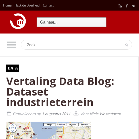
Home
Hack de Overheid
Contact
r
F
t
DATA
Vertaling Data Blog:
Dataset
industrieterrein
Gepubliceerd op
1 augustus 2011
door
Niels Westerlaken