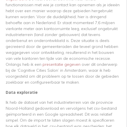
functionarissen met wie je contact kan opnemen als je ideeën
hebt over een manier waarop deze gebieden hergebruikt
kunnen worden. Voor de duidelijkheid, hier is dringend
behoefte aan in Nederland. Er staat momenteel 7,6 miljoen
vierkante meter aan kantoorruimte leeg, exclusief ongebruikt
industrieterrein (land zonder gebouwen) dat tevens
onderbenut en onderontwikkeld is. Deze situatie is deels
gecreëerd door de gemeenteraden die teveel grond hebben
weggegeven voor ontwikkeling, resulterend in het bouwen
van vele kantoren ten tijde van de economische recessie.
Onlangs heb ik een
presentatie gegeven
over dit onderwerp
bij de ‘Cognitive Cities Salon’ in Amsterdam, waar ik heb
voorgesteld om dit probleem op te lossen door de gebieden
zoekbaar en configureerbaar te maken.
Data exploratie
Ik heb de dataset van het industrieterrein van de provincie
Noord-Holland gedownload en vervolgens het csv-bestand
geïmporteerd in een Google spreadsheet. Dit was relatief
simpel. Om de import te laten slagen moest ik specificeren
hoe elk dataveld in het .csv-bestand was gescheiden; het