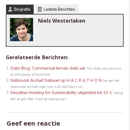
Biografie
Laatste Berichten
Niels Westerlaken
Gerelateerde Berichten:
Data Blog: Commercial terrain data set
This data set consists
of 369 pieces of land that...
Nationaal Archief Dataset op H A C K A T H O N
De set Het
Nationaal Archief stelt ruim 140.000 foto’s uit...
Deadline Hacking for Sustainability uitgesteld tot 13-1
Had je
een te gek idee, maar te weinig tijd?...
Geef een reactie