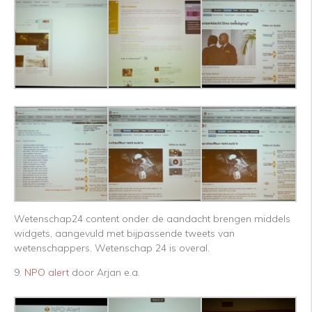
Wetenschap24 content onder de aandacht brengen middels
widgets, aangevuld met bijpassende tweets van
wetenschappers. Wetenschap 24 is overal.
9.
NPO alert
door Arjan e.a.