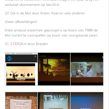
exclusief abonnement op ster24.nl.
20. Die Is de Mol door Robin, Roel en vele anderen.
(Geen afbeeldingen)
Data analyse waarmee gepoogd is op basis van T888 de
Mol correct te voorspellen op basis van voorgaande jaren.
21.
STER24.nl
door Breyten