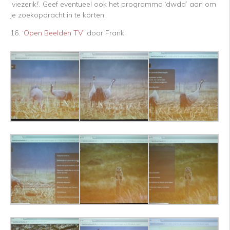
‘viezerik!’. Geef eventueel ook het programma ‘dwdd’ aan om
je zoekopdracht in te korten.
16.
‘Open Beelden TV’
door Frank.