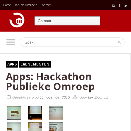
Home
Hack de Overheid
Contact
r
F
t
APPS
EVENEMENTEN
Apps: Hackathon
Publieke Omroep
Gepubliceerd op
11 november 2013
door
Lex Slaghuis