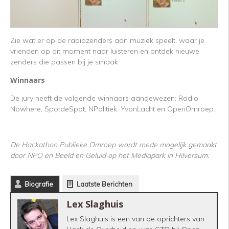
Zie wat er op de radiozenders aan muziek speelt, waar je
vrienden op dit moment naar luisteren en ontdek nieuwe
zenders die passen bij je smaak.
Winnaars
De jury heeft de volgende winnaars aangewezen: Radio
Nowhere, SpotdeSpot, NPolitiek, YvonLacht en OpenOmroep.
De Hackathon Publieke Omroep wordt mede mogelijk gemaakt
door NPO en Beeld en Geluid op het Mediapark in Hilversum.
Biografie
Laatste Berichten
Lex Slaghuis
Lex Slaghuis is een van de oprichters van