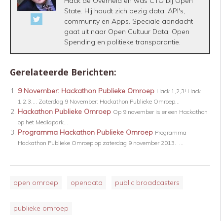
Hack de Overheid en was CTO bij Open
State. Hij houdt zich bezig data, API's,
community en Apps. Speciale aandacht
gaat uit naar Open Cultuur Data, Open
Spending en politieke transparantie.
Gerelateerde Berichten:
9 November: Hackathon Publieke Omroep
Hack 1,2,3! Hack
1,2,3…. Zaterdag 9 November: Hackathon Publieke Omroep...
Hackathon Publieke Omroep
Op 9 november is er een Hackathon
op het Mediapark...
Programma Hackathon Publieke Omroep
Programma
Hackathon Publieke Omroep op zaterdag 9 november 2013. ...
open omroep
opendata
public broadcasters
publieke omroep