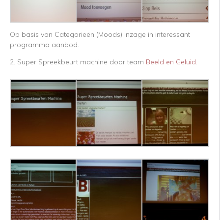
Op basis van Categorieën (Moods) inzage in interessant
programma aanbod.
2. Super Spreekbeurt machine door team
Beeld en Geluid
.